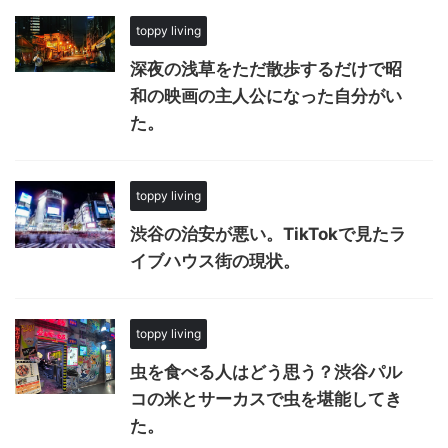
toppy living
深夜の浅草をただ散歩するだけで昭
和の映画の主人公になった自分がい
た。
toppy living
渋谷の治安が悪い。TikTokで見たラ
イブハウス街の現状。
toppy living
虫を食べる人はどう思う？渋谷パル
コの米とサーカスで虫を堪能してき
た。