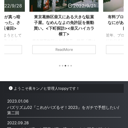
2022/9/28
2022/9/21
写真が真っ暗
東京葛飾区柴又にある大きな駄菓
有料ブログ
くなった。さ
子屋。なめんなよの免許証を衝動
なにがある
<反省回>
買い。<下町探訪><柴又ハイカラ
ト
横丁>
しようとして
近年、ブロ
。フィルム
になりまし
東京都葛飾区にある柴又。映画「男は
デジタル化代
は、趣味や
つらいよ」の舞台となった街。私自身
ReadMore
マホという便
す。「ブロ
その映画を見たことはないがタイトル
関わらず、な
ら始めたら
ぐらいは流石に知っている。後々柴又
のであろう
を持ってい
にある「寅さんミュージアム」につい
い。シャッタ
まず、ブロ
ての記事をあげたい。 東京葛飾区柴
。少ない回数
「無料ブロ
又にある大きな駄菓子屋 雨降っちゃ
世界を切り取
有料ブログ
った。 先ほどまで気にかけることも
いった旅行中
あるのでしょ
なかった空模様。京成金町線を電車が
ようこそ夜キンノヒ管理人toppyです！
スを伺ってい
有料ブログ
柴又駅までなぞるにつれて空の色がく
段見ないであ
解説します。
すんでいった。 東京都内では珍しい
れた。 写ル
グの違いは
のではないか。柴又駅に足を踏み入れ
2023.01.06
っ暗になっ
メリットから
るとホームと改札の間に踏切がある。
バズリズム02『これがバズるぞ！2023』をガチで予想したい/
さようなら
と無料ブロ
これは構内踏切というらしい。誰しも
第二回
の？ ...
が傘を必要だと感じている天気であっ
...
2022.09.28