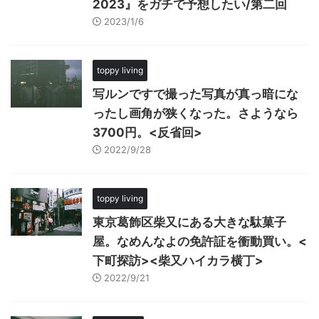
2023』をガチで予想したい/第二回
2023/1/6
toppy living
写ルンですで撮った写真が真っ暗にな
ったし画角が狭くなった。さようなら
3700円。<反省回>
2022/9/28
toppy living
東京葛飾区柴又にある大きな駄菓子
屋。なめんなよの免許証を衝動買い。<
下町探訪><柴又ハイカラ横丁>
2022/9/21