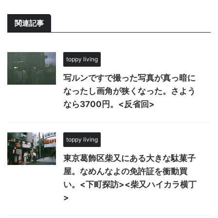
関連記事
toppy living
写ルンですで撮った写真が真っ暗に
なったし画角が狭くなった。さよう
なら3700円。<反省回>
toppy living
東京葛飾区柴又にある大きな駄菓子
屋。なめんなよの免許証を衝動買
い。<下町探訪><柴又ハイカラ横丁
>