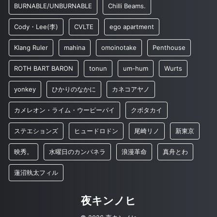
BURNABLE/UNBURNABLE
Chilli Beams.
Cody・Lee(李)
CVLTE
ego apartment
Klang Ruler
mahina
omoinotake
Penthouse
ROTH BART BARON
tonun
um-hum
Wurts
yonkey
ひかりのなかに
カネコアヤノ
カメレオン・ライム・ウーピーパイ
クボタカイ
ステエションズ
ヒュードロドン
尾崎リノ
新東京
映秀。
水曜日のカンパネラ
浪漫革命
真舟とわ
蓮沼執太フィル
夜キンノヒ