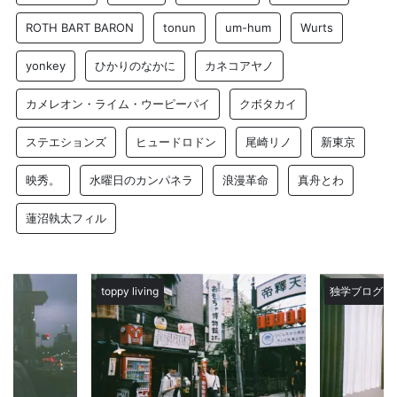
ROTH BART BARON
tonun
um-hum
Wurts
yonkey
ひかりのなかに
カネコアヤノ
カメレオン・ライム・ウーピーパイ
クボタカイ
ステエションズ
ヒュードロドン
尾崎リノ
新東京
映秀。
水曜日のカンパネラ
浪漫革命
真舟とわ
蓮沼執太フィル
toppy living
独学ブログ