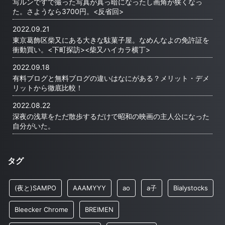
写ルンですで撮った写真が真っ暗になったし画角が狭くなっ
た。さようなら3700円。<反省回>
2022.09.21
東京葛飾区柴又にある大きな駄菓子屋。なめんなよの免許証を
衝動買い。<下町探訪><柴又ハイカラ横丁>
2022.09.18
有料ブログと無料ブログの違いはなにがある？メリット・デメ
リットから徹底比較！
2022.08.22
深夜の浅草をただ散歩するだけで昭和の映画の主人公になった
自分がいた。
タグ
(夜と)SAMPO
AAAMYYY
ao
a子
Bialystocks
Bleecker Chrome
BREIMEN