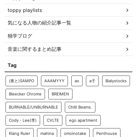
toppy playlists
気になる人物の紹介記事一覧
独学ブログ
音楽に関するまとめ記事
Tag
(夜と)SAMPO
AAAMYYY
ao
a子
Bialystocks
Bleecker Chrome
BREIMEN
BURNABLE/UNBURNABLE
Chilli Beams.
Cody・Lee(李)
CVLTE
ego apartment
Klang Ruler
mahina
omoinotake
Penthouse