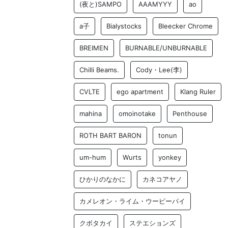
(夜と)SAMPO
AAAMYYY
ao
a子
Bialystocks
Bleecker Chrome
BREIMEN
BURNABLE/UNBURNABLE
Chilli Beams.
Cody・Lee(李)
CVLTE
ego apartment
Klang Ruler
mahina
omoinotake
Penthouse
ROTH BART BARON
tonun
um-hum
Wurts
yonkey
ひかりのなかに
カネコアヤノ
カメレオン・ライム・ウーピーパイ
クボタカイ
ステエションズ