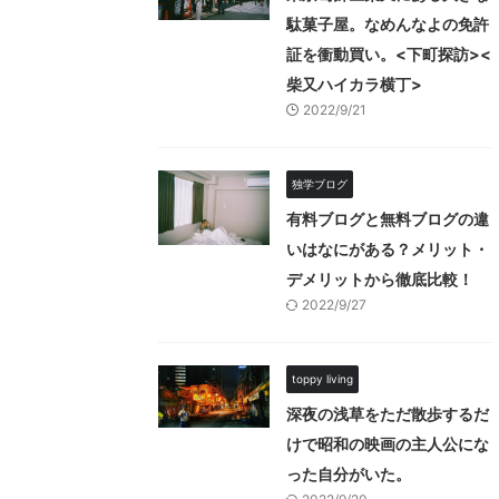
駄菓子屋。なめんなよの免許
証を衝動買い。<下町探訪><
柴又ハイカラ横丁>
2022/9/21
独学ブログ
有料ブログと無料ブログの違
いはなにがある？メリット・
デメリットから徹底比較！
2022/9/27
toppy living
深夜の浅草をただ散歩するだ
けで昭和の映画の主人公にな
った自分がいた。