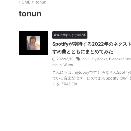
HOME
>
tonun
tonun
音楽に関するまとめ記事
Spotifyが期待する2022年のネ
すめ曲とともにまとめてみた
2022/3/10
ao
,
Bialystocks
,
Bleecker Ch
tonun
,
Wurts
こんにちは。@toppyです！ みなさんSpot
ている音楽配信サービスであるSpotifyは
トを『RADER: ...