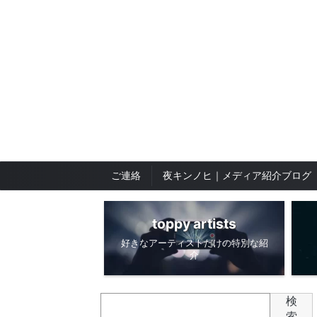
ご連絡
夜キンノヒ｜メディア紹介ブログ
toppy artists
好きなアーティストだけの特別な紹
介
検
索