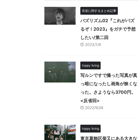
音楽に関するまとめ記事
バズリズム02『これがバズ
るぞ！2023』をガチで予想
したい/第二回
2023/1/6
toppy living
写ルンですで撮った写真が真
っ暗になったし画角が狭くな
った。さようなら3700円。
<反省回>
2022/9/28
toppy living
東京葛飾区柴又にある大きな