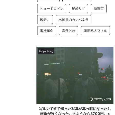
ヒュードロドン
尾崎リノ
新東京
映秀。
水曜日のカンパネラ
浪漫革命
真舟とわ
蓮沼執太フィル
toppy living
2022/9/28
撮った写真が真っ暗になったし
東京葛飾区柴又にある大きな駄菓
った。さようなら3700円。<
んなよの免許証を衝動買い。<下町