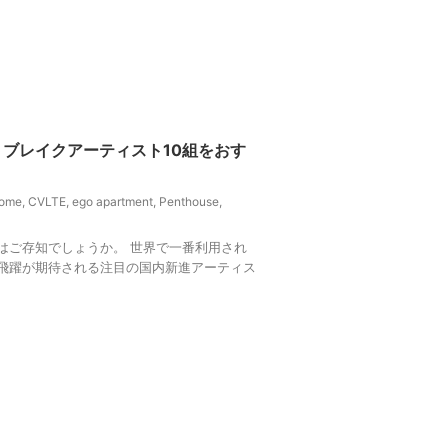
クストブレイクアーティスト10組をおす
rome
,
CVLTE
,
ego apartment
,
Penthouse
,
ifyはご存知でしょうか。 世界で一番利用され
毎年飛躍が期待される注目の国内新進アーティス