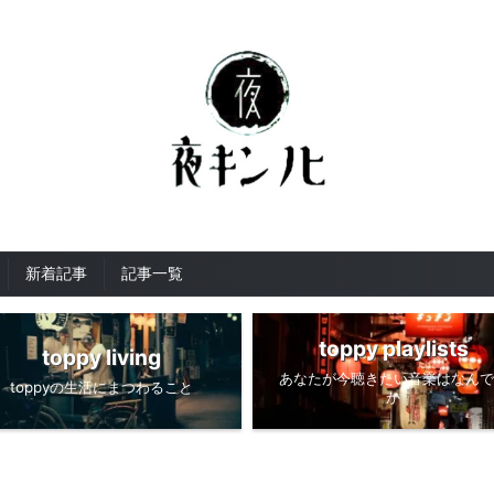
新着記事
記事一覧
toppy playlists
toppy living
あなたが今聴きたい音楽はなんで
toppyの生活にまつわること
か