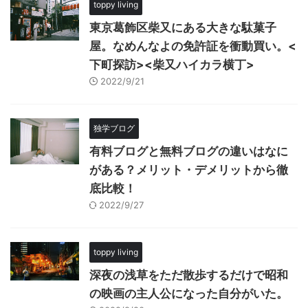
toppy living
東京葛飾区柴又にある大きな駄菓子
屋。なめんなよの免許証を衝動買い。<
下町探訪><柴又ハイカラ横丁>
2022/9/21
独学ブログ
有料ブログと無料ブログの違いはなに
がある？メリット・デメリットから徹
底比較！
2022/9/27
toppy living
深夜の浅草をただ散歩するだけで昭和
の映画の主人公になった自分がいた。