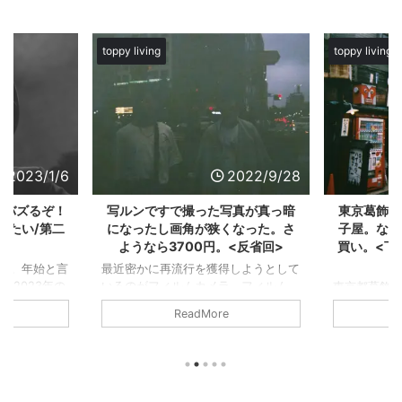
toppy living
toppy living
2023/1/6
2022/9/28
がバズるぞ！
写ルンですで撮った写真が真っ暗
東京葛飾区
したい/第二
になったし画角が狭くなった。さ
子屋。なめ
ようなら3700円。<反省回>
買い。<下
す。年始と言
最近密かに再流行を獲得しようとして
 2023年の
いるのがフィルムカメラ。フィルム
東京都葛飾
）放送のバズ
代、カメラ代、現像代、デジタル化代
つらいよ」
ReadMore
がバズる
も安いとは言えない。スマホという便
その映画を
ヒの私がガチ
利なアイテムがあるのに関わらず、な
ぐらいは流
去年からスタ
ぜフィルムカメラを使うのであろう
にある「寅
ム02『これ
か。 撮り直しの効かない。シャッタ
ての記事をあ
ガチで予想し
ーを切るたびに息を飲む。少ない回数
又にある大き