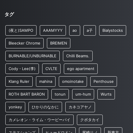
タグ
(夜と)SAMPO
AAAMYYY
ao
a子
Bialystocks
Bleecker Chrome
BREIMEN
BURNABLE/UNBURNABLE
Chilli Beams.
Cody・Lee(李)
CVLTE
ego apartment
Klang Ruler
mahina
omoinotake
Penthouse
ROTH BART BARON
tonun
um-hum
Wurts
yonkey
ひかりのなかに
カネコアヤノ
カメレオン・ライム・ウーピーパイ
クボタカイ
ステエションズ
ヒュードロドン
尾崎リノ
新東京