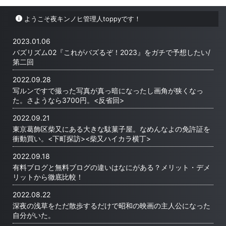
eだろ！ 去
で良い構成で一度切りの世界を切り取
った。 先ほ
「バズリズム
る。写ルンですを持っていった旅行中
なかった空
ようこそ夜キンノヒ管理人toppyです！
したランキン
は常にシャッターチャンスを伺ってい
柴又駅まで
グ」をまとめ
た。フィルムカメラは普段見ないであ
すんでいった
事を見てくだ
ろう景色を私に見せてくれた。 写ル
のではない
2023.01.06
022年ランキ
ンですで撮った写真が真っ暗になっ
るとホーム
バズリズム02『これがバズるぞ！2023』をガチで予想したい/
た・画角が狭くなった。さようなら
これは構内
第二回
3700 ...
が傘を必要
...
2022.09.28
写ルンですで撮った写真が真っ暗になったし画角が狭くなっ
た。さようなら3700円。<反省回>
2022.09.21
東京葛飾区柴又にある大きな駄菓子屋。なめんなよの免許証を
衝動買い。<下町探訪><柴又ハイカラ横丁>
2022.09.18
有料ブログと無料ブログの違いはなにがある？メリット・デメ
リットから徹底比較！
2022.08.22
深夜の浅草をただ散歩するだけで昭和の映画の主人公になった
自分がいた。