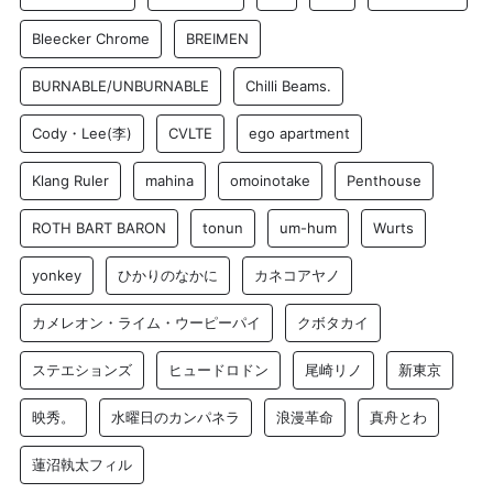
Bleecker Chrome
BREIMEN
BURNABLE/UNBURNABLE
Chilli Beams.
Cody・Lee(李)
CVLTE
ego apartment
Klang Ruler
mahina
omoinotake
Penthouse
ROTH BART BARON
tonun
um-hum
Wurts
yonkey
ひかりのなかに
カネコアヤノ
カメレオン・ライム・ウーピーパイ
クボタカイ
ステエションズ
ヒュードロドン
尾崎リノ
新東京
映秀。
水曜日のカンパネラ
浪漫革命
真舟とわ
蓮沼執太フィル