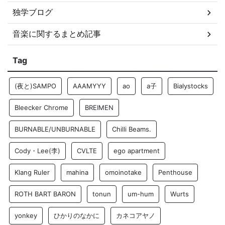
独学ブログ
音楽に関するまとめ記事
Tag
(夜と)SAMPO
AAAMYYY
ao
a子
Bialystocks
Bleecker Chrome
BREIMEN
BURNABLE/UNBURNABLE
Chilli Beams.
Cody・Lee(李)
CVLTE
ego apartment
Klang Ruler
mahina
omoinotake
Penthouse
ROTH BART BARON
tonun
um-hum
Wurts
yonkey
ひかりのなかに
カネコアヤノ