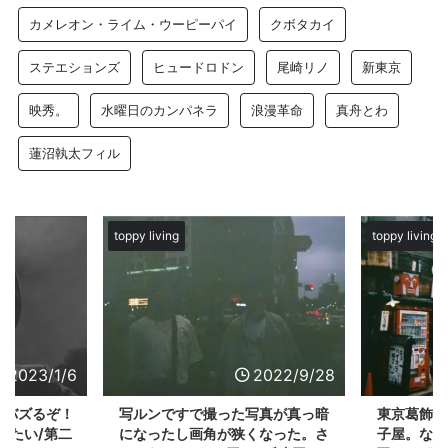
カメレオン・ライム・ウーピーパイ
クボタカイ
ステエションズ
ヒュードロドン
尾崎リノ
新東京
映秀。
水曜日のカンパネラ
浪漫革命
真舟とわ
蓮沼執太フィル
toppy living
toppy living
2023/1/6
2022/9/28
がバズるぞ！
写ルンですで撮った写真が真っ暗
東京葛飾区
したい/第二
になったし画角が狭くなった。さ
子屋。なめ