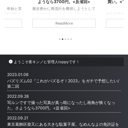
ようなら3700円。<反省回>
買い。<下
す。年始と言
最近密かに再流行を獲得しようとして
 2023年の
いるのがフィルムカメラ。フィルム
東京都葛飾
）放送のバズ
代、カメラ代、現像代、デジタル化代
つらいよ」
ReadMore
がバズる
も安いとは言えない。スマホという便
その映画を
ヒの私がガチ
利なアイテムがあるのに関わらず、な
ぐらいは流
去年からスタ
ぜフィルムカメラを使うのであろう
にある「寅
ム02『これ
か。 撮り直しの効かない。シャッタ
ての記事をあ
ガチで予想し
ーを切るたびに息を飲む。少ない回数
又にある大き
eだろ！ 去
で良い構成で一度切りの世界を切り取
った。 先ほ
「バズリズム
る。写ルンですを持っていった旅行中
なかった空
ようこそ夜キンノヒ管理人toppyです！
したランキン
は常にシャッターチャンスを伺ってい
柴又駅まで
グ」をまとめ
た。フィルムカメラは普段見ないであ
すんでいった
事を見てくだ
ろう景色を私に見せてくれた。 写ル
のではない
2023.01.06
022年ランキ
ンですで撮った写真が真っ暗になっ
るとホーム
バズリズム02『これがバズるぞ！2023』をガチで予想したい/
た・画角が狭くなった。さようなら
これは構内
第二回
3700 ...
が傘を必要
...
2022.09.28
写ルンですで撮った写真が真っ暗になったし画角が狭くなっ
た。さようなら3700円。<反省回>
2022.09.21
東京葛飾区柴又にある大きな駄菓子屋。なめんなよの免許証を