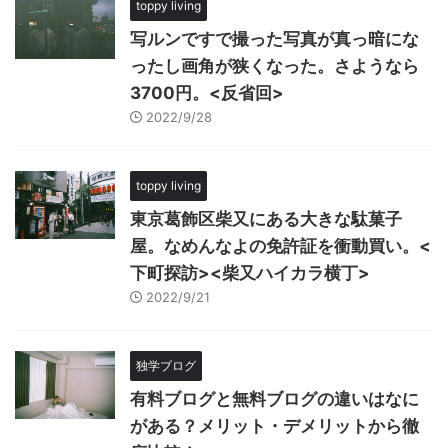
toppy living
写ルンですで撮った写真が真っ暗にな
ったし画角が狭くなった。さようなら
3700円。<反省回>
2022/9/28
toppy living
東京葛飾区柴又にある大きな駄菓子
屋。なめんなよの免許証を衝動買い。<
下町探訪><柴又ハイカラ横丁>
2022/9/21
独学ブログ
有料ブログと無料ブログの違いはなに
がある？メリット・デメリットから徹