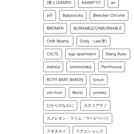
(夜と)SAMPO
AAAMYYY
ao
a子
Bialystocks
Bleecker Chrome
BREIMEN
BURNABLE/UNBURNABLE
Chilli Beams.
Cody・Lee(李)
CVLTE
ego apartment
Klang Ruler
mahina
omoinotake
Penthouse
ROTH BART BARON
tonun
um-hum
Wurts
yonkey
ひかりのなかに
カネコアヤノ
カメレオン・ライム・ウーピーパイ
クボタカイ
ステエションズ