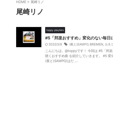
HOME
>
尾崎リノ
尾崎リノ
toppy playlists
#5「邦楽おすすめ」変化のない毎日
2022/3/9
(夜と)SAMPO
,
BREIMEN
,
カネ
こんにちは。@toppyです！ 今回は #5「
聴くおすすめ曲 を紹介していきます。 #5 
(夜と)SAMPO/はだ ...