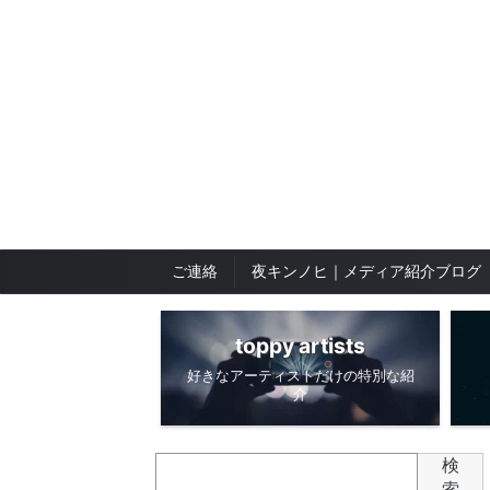
ご連絡
夜キンノヒ｜メディア紹介ブログ
toppy artists
好きなアーティストだけの特別な紹
介
検
索