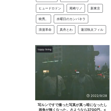
ヒュードロドン
尾崎リノ
新東京
映秀。
水曜日のカンパネラ
浪漫革命
真舟とわ
蓮沼執太フィル
ng
toppy living
2022/9/28
ですで撮った写真が真っ暗になったし
東京葛飾区柴又にある大き
狭くなった。さようなら3700円。<
んなよの免許証を衝動買い