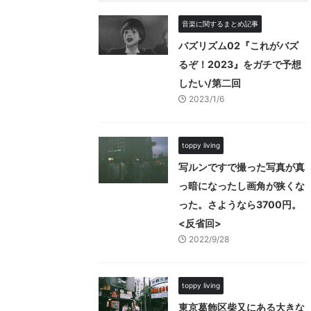
音楽に関するまとめ記事
バズリズム02『これがバズ
るぞ！2023』をガチで予想
したい/第二回
2023/1/6
toppy living
写ルンですで撮った写真が真
っ暗になったし画角が狭くな
った。さようなら3700円。
<反省回>
2022/9/28
toppy living
東京葛飾区柴又にある大きな