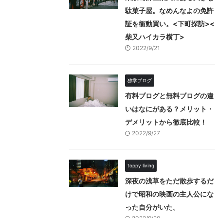
駄菓子屋。なめんなよの免許
証を衝動買い。<下町探訪><
柴又ハイカラ横丁>
2022/9/21
独学ブログ
有料ブログと無料ブログの違
いはなにがある？メリット・
デメリットから徹底比較！
2022/9/27
toppy living
深夜の浅草をただ散歩するだ
けで昭和の映画の主人公にな
った自分がいた。