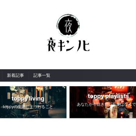
新着記事
記事一覧
toppy playlists
toppy living
あなたが今聴きたい音楽はなんで
toppyの生活にまつわること
か