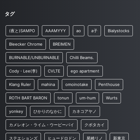
タグ
(夜と)SAMPO
AAAMYYY
ao
a子
Bialystocks
Bleecker Chrome
BREIMEN
BURNABLE/UNBURNABLE
Chilli Beams.
Cody・Lee(李)
CVLTE
ego apartment
Klang Ruler
mahina
omoinotake
Penthouse
ROTH BART BARON
tonun
um-hum
Wurts
yonkey
ひかりのなかに
カネコアヤノ
カメレオン・ライム・ウーピーパイ
クボタカイ
ステエションズ
ヒュードロドン
尾崎リノ
新東京