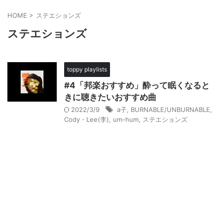
HOME
>
ステエションズ
ステエションズ
toppy playlists
#4「邦楽おすすめ」酔って眠くなると
きに聴きたいおすすめ曲
2022/3/9
a子
,
BURNABLE/UNBURNABLE
,
Cody・Lee(李)
,
um-hum
,
ステエションズ