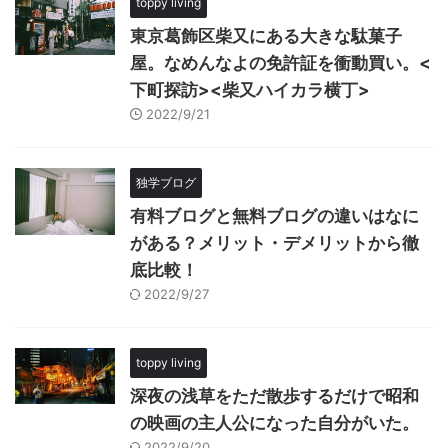
toppy living
東京葛飾区柴又にある大きな駄菓子
屋。なめんなよの免許証を衝動買い。<
下町探訪><柴又ハイカラ横丁>
2022/9/21
独学ブログ
有料ブログと無料ブログの違いはなに
がある？メリット・デメリットから徹
底比較！
2022/9/27
toppy living
深夜の浅草をただ散歩するだけで昭和
の映画の主人公になった自分がいた。
2022/9/20