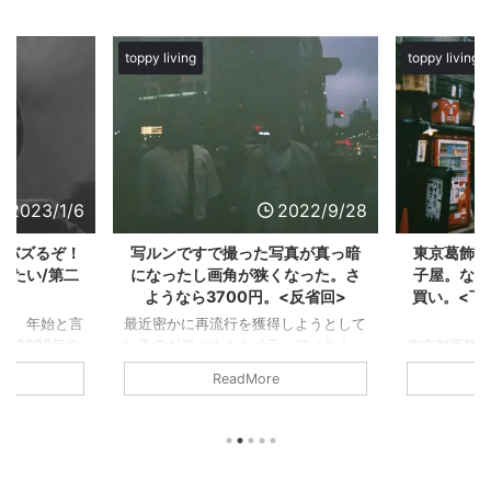
toppy living
toppy living
2023/1/6
2022/9/28
がバズるぞ！
写ルンですで撮った写真が真っ暗
東京葛飾区
したい/第二
になったし画角が狭くなった。さ
子屋。なめ
ようなら3700円。<反省回>
買い。<下
す。年始と言
最近密かに再流行を獲得しようとして
 2023年の
いるのがフィルムカメラ。フィルム
東京都葛飾
）放送のバズ
代、カメラ代、現像代、デジタル化代
つらいよ」
ReadMore
がバズる
も安いとは言えない。スマホという便
その映画を
ヒの私がガチ
利なアイテムがあるのに関わらず、な
ぐらいは流
去年からスタ
ぜフィルムカメラを使うのであろう
にある「寅
ム02『これ
か。 撮り直しの効かない。シャッタ
ての記事をあ
ガチで予想し
ーを切るたびに息を飲む。少ない回数
又にある大き
eだろ！ 去
で良い構成で一度切りの世界を切り取