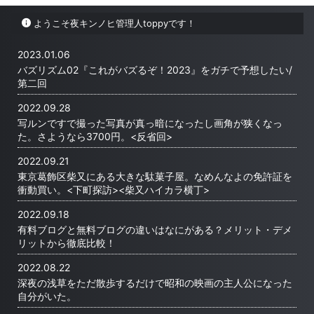
った。 先ほ
「バズリズム
る。写ルンですを持っていった旅行中
なかった空
ようこそ夜キンノヒ管理人toppyです！
したランキン
は常にシャッターチャンスを伺ってい
柴又駅まで
グ」をまとめ
た。フィルムカメラは普段見ないであ
すんでいった
事を見てくだ
ろう景色を私に見せてくれた。 写ル
のではない
2023.01.06
022年ランキ
ンですで撮った写真が真っ暗になっ
るとホーム
バズリズム02『これがバズるぞ！2023』をガチで予想したい/
た・画角が狭くなった。さようなら
これは構内
第二回
3700 ...
が傘を必要
...
2022.09.28
写ルンですで撮った写真が真っ暗になったし画角が狭くなっ
た。さようなら3700円。<反省回>
2022.09.21
東京葛飾区柴又にある大きな駄菓子屋。なめんなよの免許証を
衝動買い。<下町探訪><柴又ハイカラ横丁>
2022.09.18
有料ブログと無料ブログの違いはなにがある？メリット・デメ
リットから徹底比較！
2022.08.22
深夜の浅草をただ散歩するだけで昭和の映画の主人公になった
自分がいた。