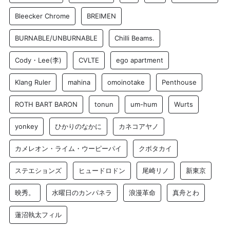
Bleecker Chrome
BREIMEN
BURNABLE/UNBURNABLE
Chilli Beams.
Cody・Lee(李)
CVLTE
ego apartment
Klang Ruler
mahina
omoinotake
Penthouse
ROTH BART BARON
tonun
um-hum
Wurts
yonkey
ひかりのなかに
カネコアヤノ
カメレオン・ライム・ウーピーパイ
クボタカイ
ステエションズ
ヒュードロドン
尾崎リノ
新東京
映秀。
水曜日のカンパネラ
浪漫革命
真舟とわ
蓮沼執太フィル